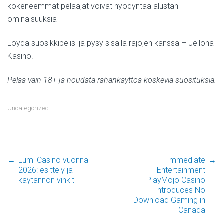
kokeneemmat pelaajat voivat hyödyntää alustan
ominaisuuksia
Löydä suosikkipelisi ja pysy sisällä rajojen kanssa – Jellona
Kasino.
Pelaa vain 18+ ja noudata rahankäyttöä koskevia suosituksia.
Uncategorized
←
Lumi Casino vuonna
Immediate
→
Post
2026: esittely ja
Entertainment
käytännön vinkit
PlayMojo Casino
Introduces No
navigation
Download Gaming in
Canada