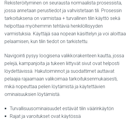
Rekisteröityminen on seurausta normaalista prosessista,
jossa annetaan perustiedot ja vahvistetaan tili. Prosessin
tarkoituksena on varmistaa + turvallinen tilin käyttö sekä
helpottaa myöhemmin tehtäviä henkilöllisyyden
varmistuksia. Käyttäjä saa nopean käsittelyn ja voi aloittaa
pelaamisen, kun tilin tiedot on tarkistettu.
Navigointi pysyy loogisena valikkorakenteen kautta, jossa
pelejä, kampanjoita ja tukeen liittyvät sivut ovat helposti
löydettävissä. Hakutoiminnot ja suodattimet auttavat
pelaajia rajaamaan valikoimaa tarkoituksenmukaisesti,
mikä nopeuttaa pelien löytämistä ja käytettävien
ominaisuuksien löytämistä.
Turvallisuusominaisuudet estävät tilin väärinkäytön
Rajat ja varoitukset ovat käytössä