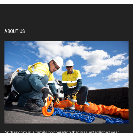
ABOUT US
Andrascom is a family cooperation that was established year